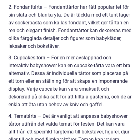
2. Fondanttårta – Fondanttårtor har fått popularitet för
sin släta och blanka yta. De är täckta med ett tunt lager
av sockerpasta som kallas fondant, vilket ger tårtan en
ren och elegant finish. Fondanttårtor kan dekoreras med
olika färgglada detaljer och figurer som babykläder,
leksaker och bokstäver.
3. Cupcakes-torn – För en mer avslappnad och
interaktiv babyshower kan en cupcake-tårta vara ett bra
alternativ. Dessa är individuella tårtor som placeras på
ett torn eller en ställning för att skapa en imponerande
display. Varje cupcake kan vara smaksatt och
dekorerad på olika sätt för att tilltala gästerna, och de är
enkla att äta utan behov av kniv och gaffel.
4. Tematårta – Det är vanligt att anpassa babyshower
tårtor utifrån det valda temat för festen. Det kan vara
allt från ett specifikt färgtema till bokstäver, figurer, djur
eller till och med filmkaraktärer. Teman kan variera