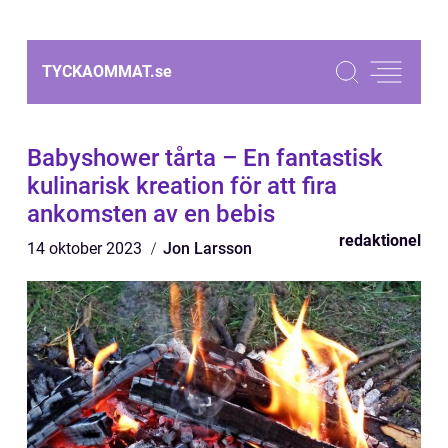
TYCKAOMMAT.
se
Babyshower tårta – En fantastisk
kulinarisk kreation för att fira
ankomsten av en bebis
redaktionel
14 oktober 2023
Jon Larsson