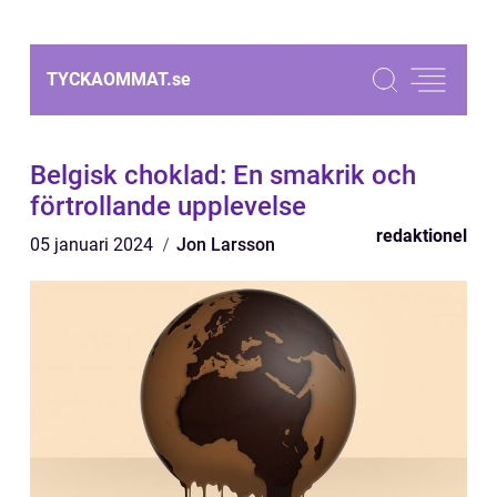
TYCKAOMMAT.
se
Belgisk choklad: En smakrik och
förtrollande upplevelse
redaktionel
05 januari 2024
Jon Larsson