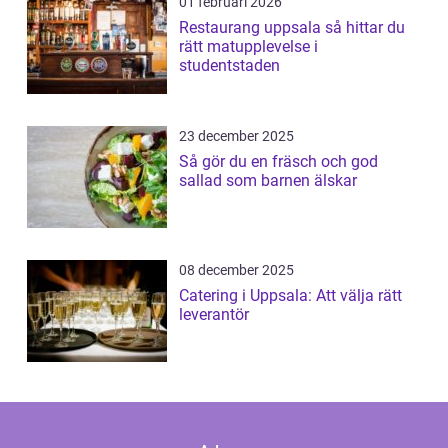
01 februari 2026
Restaurang uppsala så hittar du
rätt matupplevelse i
studentstaden
23 december 2025
Så gör du en fräsch och god
sallad som barnen älskar
08 december 2025
Catering i Uppsala: Att välja rätt
leverantör