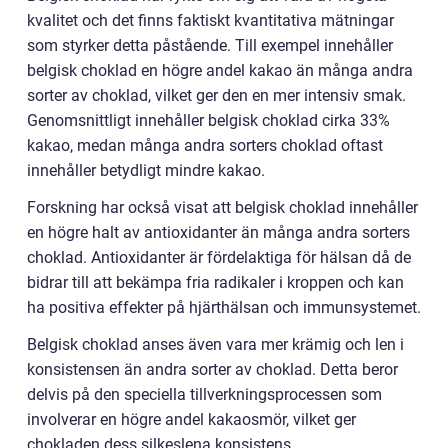
kvalitet och det finns faktiskt kvantitativa mätningar
som styrker detta påstående. Till exempel innehåller
belgisk choklad en högre andel kakao än många andra
sorter av choklad, vilket ger den en mer intensiv smak.
Genomsnittligt innehåller belgisk choklad cirka 33%
kakao, medan många andra sorters choklad oftast
innehåller betydligt mindre kakao.
Forskning har också visat att belgisk choklad innehåller
en högre halt av antioxidanter än många andra sorters
choklad. Antioxidanter är fördelaktiga för hälsan då de
bidrar till att bekämpa fria radikaler i kroppen och kan
ha positiva effekter på hjärthälsan och immunsystemet.
Belgisk choklad anses även vara mer krämig och len i
konsistensen än andra sorter av choklad. Detta beror
delvis på den speciella tillverkningsprocessen som
involverar en högre andel kakaosmör, vilket ger
chokladen dess silkeslena konsistens.