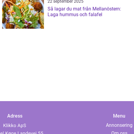
22 september 2025
Så lagar du mat från Mellanöstern:
Laga hummus och falafel
Adress
Menu
Annonsering
Om oss