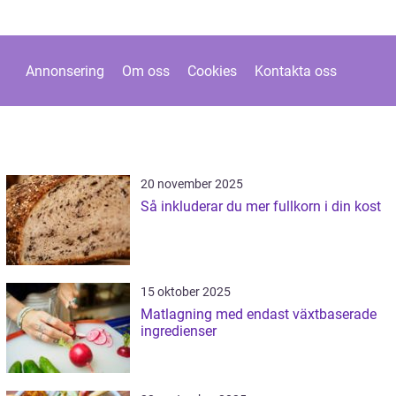
Annonsering
Om oss
Cookies
Kontakta oss
20 november 2025
Så inkluderar du mer fullkorn i din kost
15 oktober 2025
Matlagning med endast växtbaserade
ingredienser