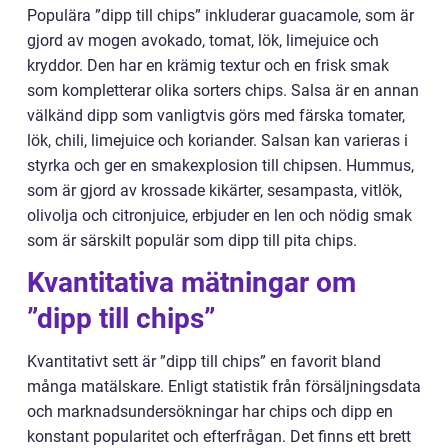
Populära ”dipp till chips” inkluderar guacamole, som är
gjord av mogen avokado, tomat, lök, limejuice och
kryddor. Den har en krämig textur och en frisk smak
som kompletterar olika sorters chips. Salsa är en annan
välkänd dipp som vanligtvis görs med färska tomater,
lök, chili, limejuice och koriander. Salsan kan varieras i
styrka och ger en smakexplosion till chipsen. Hummus,
som är gjord av krossade kikärter, sesampasta, vitlök,
olivolja och citronjuice, erbjuder en len och nödig smak
som är särskilt populär som dipp till pita chips.
Kvantitativa mätningar om
”dipp till chips”
Kvantitativt sett är ”dipp till chips” en favorit bland
många matälskare. Enligt statistik från försäljningsdata
och marknadsundersökningar har chips och dipp en
konstant popularitet och efterfrågan. Det finns ett brett