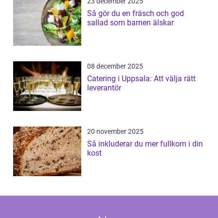
23 december 2025
Så gör du en fräsch och god
sallad som barnen älskar
08 december 2025
Catering i Uppsala: Att välja rätt
leverantör
20 november 2025
Så inkluderar du mer fullkorn i din
kost