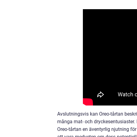
Avslutningsvis kan Oreo-tårtan beskr
många mat- och dryckesentusiaster. M
Oreo-tårtan en äventyrlig njutning fö
att vara medveten om dess potentiell