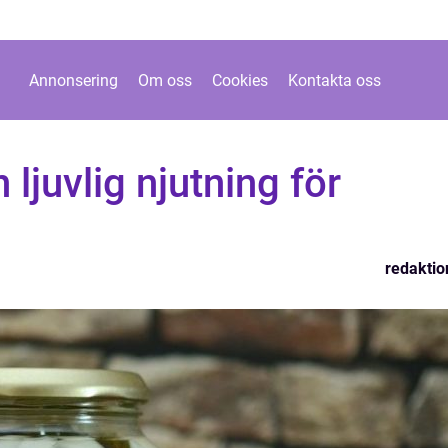
Annonsering
Om oss
Cookies
Kontakta oss
 ljuvlig njutning för
redaktio