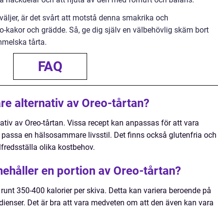
väljer, är det svårt att motstå denna smakrika och
o-kakor och grädde. Så, ge dig själv en välbehövlig skäm bort
mmelska tårta.
FAQ
e alternativ av Oreo-tårtan?
tiv av Oreo-tårtan. Vissa recept kan anpassas för att vara
t passa en hälsosammare livsstil. Det finns också glutenfria och
llfredsställa olika kostbehov.
nehåller en portion av Oreo-tårtan?
 runt 350-400 kalorier per skiva. Detta kan variera beroende på
edienser. Det är bra att vara medveten om att den även kan vara