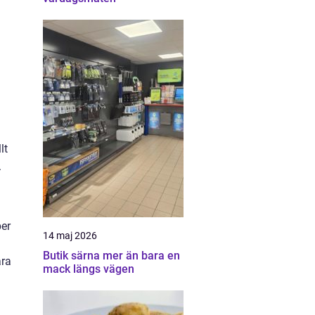
g
lt
.
per
14 maj 2026
Butik särna mer än bara en
ara
mack längs vägen