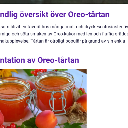
ndlig översikt över Oreo-tårtan
t som blivit en favorit hos många mat- och dryckesentusiaster öv
ämiga och söta smaken av Oreo-kakor med len och fluffig grädde
smakupplevelse. Tårtan är otroligt populär på grund av sin enkla
.
ntation av Oreo-tårtan