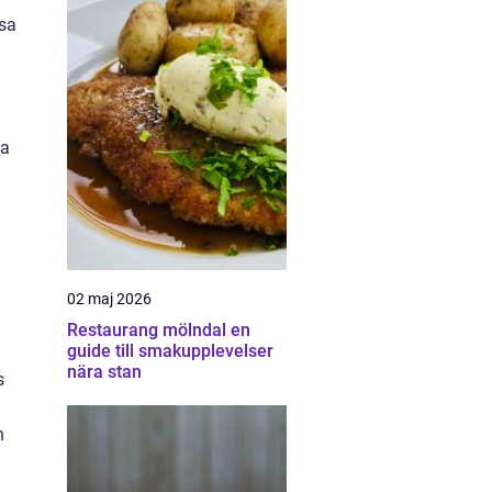
ssa
va
02 maj 2026
Restaurang mölndal en
guide till smakupplevelser
nära stan
s
h