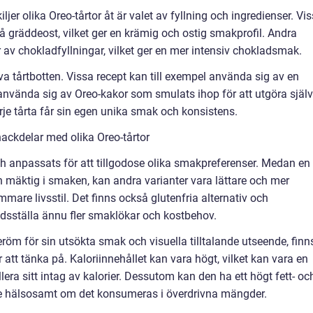
ljer olika Oreo-tårtor åt är valet av fyllning och ingredienser. Vi
å gräddeost, vilket ger en krämig och ostig smakprofil. Andra
 av chokladfyllningar, vilket ger en mer intensiv chokladsmak.
a tårtbotten. Vissa recept kan till exempel använda sig av en
nvända sig av Oreo-kakor som smulats ihop för att utgöra själ
arje tårta får sin egen unika smak och konsistens.
ackdelar med olika Oreo-tårtor
ch anpassats för att tillgodose olika smakpreferenser. Medan en
och mäktig i smaken, kan andra varianter vara lättare och mer
are livsstil. Det finns också glutenfria alternativ och
fredsställa ännu fler smaklökar och kostbehov.
röm för sin utsökta smak och visuella tilltalande utseende, finn
 att tänka på. Kaloriinnehållet kan vara högt, vilket kan vara en
era sitt intag av kalorier. Dessutom kan den ha ett högt fett- oc
dre hälsosamt om det konsumeras i överdrivna mängder.