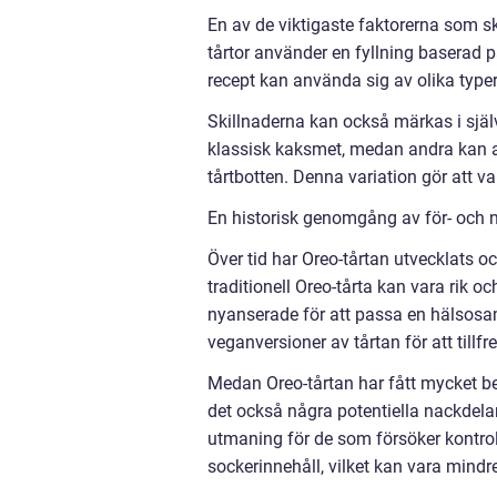
En av de viktigaste faktorerna som ski
tårtor använder en fyllning baserad p
recept kan använda sig av olika typer
Skillnaderna kan också märkas i själv
klassisk kaksmet, medan andra kan a
tårtbotten. Denna variation gör att v
En historisk genomgång av för- och n
Över tid har Oreo-tårtan utvecklats o
traditionell Oreo-tårta kan vara rik 
nyanserade för att passa en hälsosamm
veganversioner av tårtan för att till
Medan Oreo-tårtan har fått mycket be
det också några potentiella nackdelar
utmaning för de som försöker kontroll
sockerinnehåll, vilket kan vara min