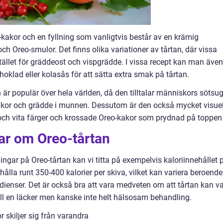
o-kakor och en fyllning som vanligtvis består av en krämig
h Oreo-smulor. Det finns olika variationer av tårtan, där vissa
llet för gräddeost och vispgrädde. I vissa recept kan man även
hoklad eller kolasås för att sätta extra smak på tårtan.
n är populär över hela världen, då den tilltalar människors sötsu
akor och grädde i munnen. Dessutom är den också mycket visuel
 och vita färger och krossade Oreo-kakor som prydnad på toppen
ar om Oreo-tårtan
ingar på Oreo-tårtan kan vi titta på exempelvis kaloriinnehållet 
hålla runt 350-400 kalorier per skiva, vilket kan variera beroende
dienser. Det är också bra att vara medveten om att tårtan kan v
 till en läcker men kanske inte helt hälsosam behandling.
 skiljer sig från varandra