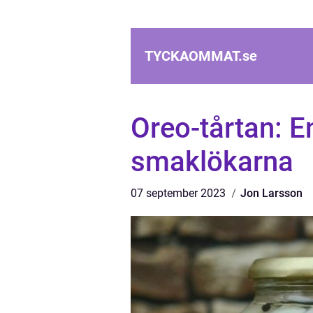
TYCKAOMMAT.
se
Oreo-tårtan: En
smaklökarna
07 september 2023
Jon Larsson