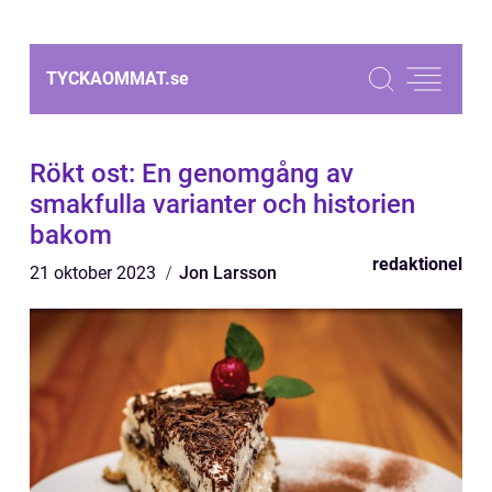
TYCKAOMMAT.
se
Rökt ost: En genomgång av
smakfulla varianter och historien
bakom
redaktionel
21 oktober 2023
Jon Larsson