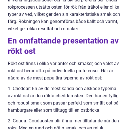
rökprocessen utsätts osten för rök från träkol eller olika
typer av ved, vilket ger den sin karakteristiska smak och
färg. Rökningen kan genomföras både kallt och varmt,
vilket ger olika resultat och smaker.
En omfattande presentation av
rökt ost
Rökt ost finns i olika varianter och smaker, och valet av
rökt ost beror ofta på individuella preferenser. Här är
några av de mest populära typerna av rökt ost:
1. Cheddar: En av de mest kända och älskade typerna
av rökt ost är den rökta cheddarosten. Den har en fyllig
och robust smak som passar perfekt som smält ost på
hamburgare eller som tilltugg till en ostbricka.
2. Gouda: Goudaosten blir ännu mer tilltalande när den
röks. Med en rund och nötig smak, och en mjuk