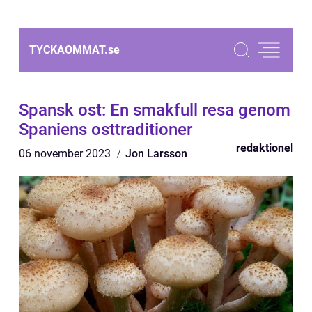
TYCKAOMMAT.
se
Spansk ost: En smakfull resa genom
Spaniens osttraditioner
redaktionel
06 november 2023
Jon Larsson