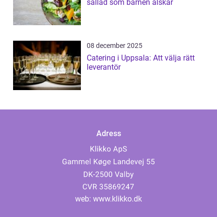
sallad som barnen älskar
08 december 2025
Catering i Uppsala: Att välja rätt
leverantör
Adress
web:
www.klikko.dk