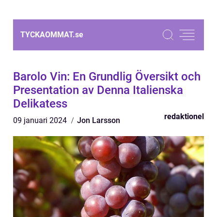
TYCKAOMMAT.
se
Barolo Vin: En Grundlig Översikt och
Presentation av Denna Italienska
Delikatess
redaktionel
09 januari 2024
Jon Larsson