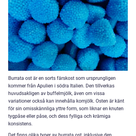
Burrata ost är en sorts färskost som ursprungligen
kommer från Apulien i södra Italien. Den tillverkas
huvudsakligen av buffelmjölk, även om vissa
variationer också kan innehålla komjölk. Osten är känt
för sin omisskännliga yttre form, som liknar en knuten
tygpåse eller påse, och dess fylliga och krämiga
konsistens.
Det finns olika typer av burrata ost, inklusive den