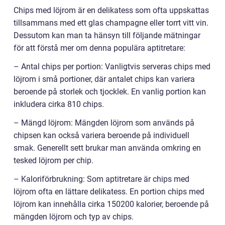
Chips med löjrom är en delikatess som ofta uppskattas
tillsammans med ett glas champagne eller torrt vitt vin.
Dessutom kan man ta hänsyn till följande mätningar
för att förstå mer om denna populära aptitretare:
– Antal chips per portion: Vanligtvis serveras chips med
löjrom i små portioner, där antalet chips kan variera
beroende på storlek och tjocklek. En vanlig portion kan
inkludera cirka 810 chips.
– Mängd löjrom: Mängden löjrom som används på
chipsen kan också variera beroende på individuell
smak. Generellt sett brukar man använda omkring en
tesked löjrom per chip.
– Kaloriförbrukning: Som aptitretare är chips med
löjrom ofta en lättare delikatess. En portion chips med
löjrom kan innehålla cirka 150200 kalorier, beroende på
mängden löjrom och typ av chips.