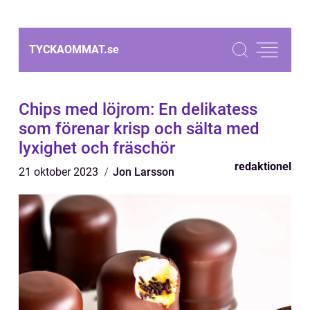
TYCKAOMMAT.
se
Chips med löjrom: En delikatess
som förenar krisp och sälta med
lyxighet och fräschör
redaktionel
21 oktober 2023
Jon Larsson