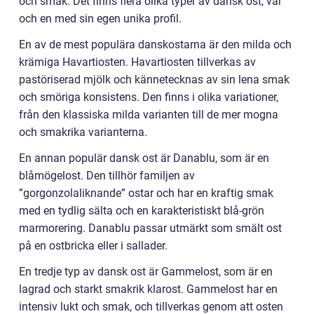
och smak. Det finns flera olika typer av dansk ost, var
och en med sin egen unika profil.
En av de mest populära danskostarna är den milda och
krämiga Havartiosten. Havartiosten tillverkas av
pastöriserad mjölk och kännetecknas av sin lena smak
och smöriga konsistens. Den finns i olika variationer,
från den klassiska milda varianten till de mer mogna
och smakrika varianterna.
En annan populär dansk ost är Danablu, som är en
blåmögelost. Den tillhör familjen av
”gorgonzolaliknande” ostar och har en kraftig smak
med en tydlig sälta och en karakteristiskt blå-grön
marmorering. Danablu passar utmärkt som smält ost
på en ostbricka eller i sallader.
En tredje typ av dansk ost är Gammelost, som är en
lagrad och starkt smakrik klarost. Gammelost har en
intensiv lukt och smak, och tillverkas genom att osten