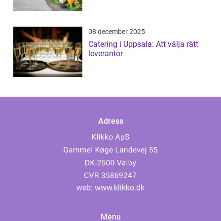
08 december 2025
Catering i Uppsala: Att välja rätt
leverantör
Adress
web:
www.klikko.dk
Menu