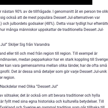
för nästan 90% av de tillfrågade. I genomsnitt åt en person tre oli
 sig också att de mest populära Dessert Jul-alternativen var
 och julbordets godsaker (48%). Detta visar tydligt hur efterrätt
ch hur många människor uppskattar de traditionella Dessert Jul-
Jul” Skiljer Sig från Varandra
and eller till och med från region till region. Till exempel är
kandinavien, medan pepparkakor har en stark koppling till Sverige
tter kan vara gemensamma mellan olika länder, har de ofta små
akprofil. Det är dessa små detaljer som gör varje Dessert Jul-unik
er region.
Nackdelar med Olika ”Dessert Jul”
av sötsaker, det är också om att bevara traditioner och hylla
 är fyllt med sina egna historiska och kulturella betydelser. Till
Tyskland och Sverige en gammal tradition som går tillbaka till