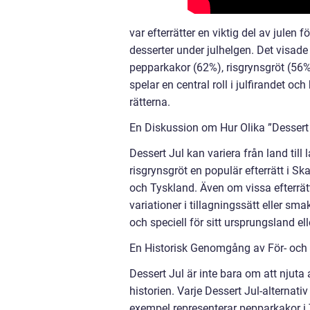
var efterrätter en viktig del av julen 
desserter under julhelgen. Det visade
pepparkakor (62%), risgrynsgröt (56%)
spelar en central roll i julfirandet o
rätterna.
En Diskussion om Hur Olika ”Dessert 
Dessert Jul kan variera från land till l
risgrynsgröt en populär efterrätt i S
och Tyskland. Även om vissa efterrä
variationer i tillagningssätt eller sm
och speciell för sitt ursprungsland ell
En Historisk Genomgång av För- och 
Dessert Jul är inte bara om att njuta 
historien. Varje Dessert Jul-alternativ
exempel representerar pepparkakor i 