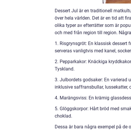
Dessert Jul är en traditionell matkult
över hela världen. Det är en tid att f
olika typer av efterrätter som är popul
och med från region till region. Någr
1. Risgrynsgröt: En klassisk dessert
serveras vanligtvis med kanel, socke
2. Pepparkakor: Knäckiga kryddkakor so
Tyskland.
3. Julbordets godsaker: En varierad u
inklusive saffransbullar, lussekatter
4. Marängsviss: En krämig glassdesse
5. Glöggskorpor: Hårt bröd med smak a
choklad.
Dessa är bara några exempel på de ot