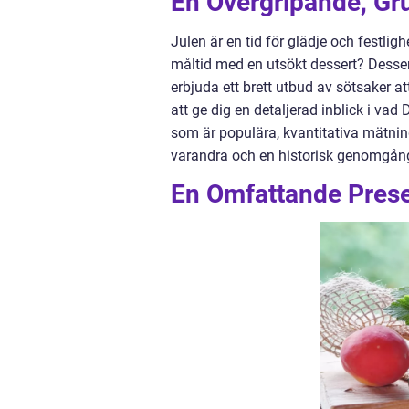
En Övergripande, Gru
Julen är en tid för glädje och festli
måltid med en utsökt dessert? Desser
erbjuda ett brett utbud av sötsaker 
att ge dig en detaljerad inblick i vad 
som är populära, kvantitativa mätning
varandra och en historisk genomgång 
En Omfattande Presen