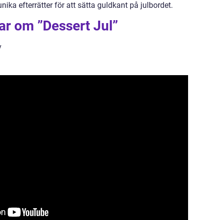
unika efterrätter för att sätta guldkant på julbordet.
ar om ”Dessert Jul”
v