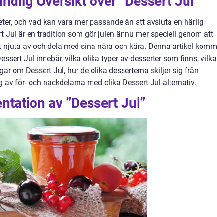
ndlig Översikt över ”Dessert Jul”
gheter, och vad kan vara mer passande än att avsluta en härlig
t Jul är en tradition som gör julen ännu mer speciell genom att
att njuta av och dela med sina nära och kära. Denna artikel komm
Dessert Jul innebär, vilka olika typer av desserter som finns, vilka
ar om Dessert Jul, hur de olika desserterna skiljer sig från
av för- och nackdelarna med olika Dessert Jul-alternativ.
tation av ”Dessert Jul”