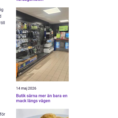
ig
d
ill
14 maj 2026
Butik särna mer än bara en
mack längs vägen
för