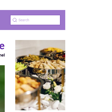
se
nel