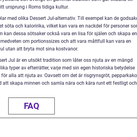
tt ursprung i Roms tidiga kultur.
lar med olika Dessert Jul-alternativ. Till exempel kan de godsak
 söta och kaloririka, vilket kan vara en nackdel för personer s
idan kan dessa sötsaker också vara en lisa för själen och skapa en
a medveten om portionssizes och att vara måttfull kan vara en
ul utan att bryta mot sina kostvanor.
rt Jul är en utsökt tradition som låter oss njuta av en mängd
ika typer av efterrätter, varje med sin egen historiska betydelse
för alla att njuta av. Oavsett om det är risgrynsgröt, pepparkako
tid att skapa minnen och samla nära och kära runt ett festligt och
FAQ