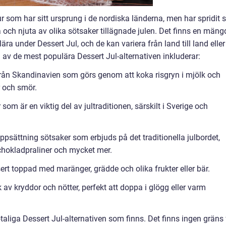
ur som har sitt ursprung i de nordiska länderna, men har spridit s
ira och njuta av olika sötsaker tillägnade julen. Det finns en mäng
ära under Dessert Jul, och de kan variera från land till land eller t
a av de mest populära Dessert Jul-alternativen inkluderar:
 från Skandinavien som görs genom att koka risgryn i mjölk och
r och smör.
m är en viktig del av jultraditionen, särskilt i Sverige och
ppsättning sötsaker som erbjuds på det traditionella julbordet,
, chokladpraliner och mycket mer.
rt toppad med maränger, grädde och olika frukter eller bär.
v kryddor och nötter, perfekt att doppa i glögg eller varm
aliga Dessert Jul-alternativen som finns. Det finns ingen gräns 