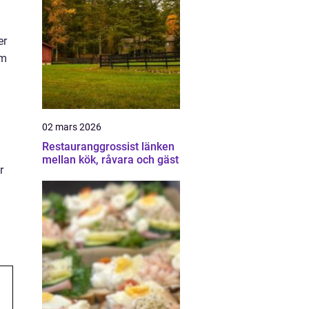
er
om
02 mars 2026
Restauranggrossist länken
mellan kök, råvara och gäst
r