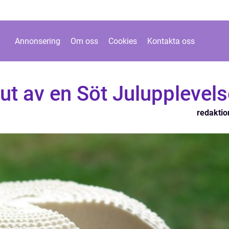
Annonsering
Om oss
Cookies
Kontakta oss
jut av en Söt Julupplevel
redaktio