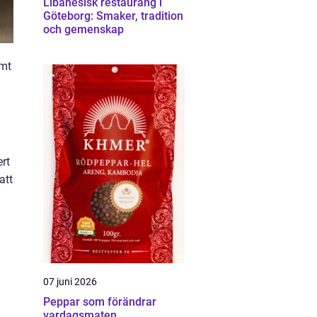
Libanesisk restaurang i
Göteborg: Smaker, tradition
och gemenskap
amt
ert
att
07 juni 2026
Peppar som förändrar
vardagsmaten