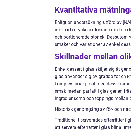
Kvantitativa mätning
Enligt en undersökning utförd av [N
mat- och dryckesentusiasterna föredr
och portionerade storlek. Dessutom v
smaker och variationer av enkel desse
Skillnader mellan oli
Enkel dessert i glas skiljer sig åt ge
glas använder sig av grädde för en k
komplex smakprofil med dess krämiga
smak medan parfait i glas ger en frä
ingredienserna och toppings mellan ol
Historisk genomgång av för- och nack
Traditionellt serverades efterrätter i 
att servera efterrätter i glas blir al