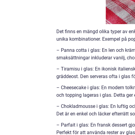
Det finns en mängd olika typer av enke
unika kombinationer. Exempel på popu
– Panna cotta i glas: En len och kräm
smaksättningar inkluderar vanilj, cho
– Tiramisu i glas: En ikonisk italie
gräddeost. Den serveras ofta i glas f
– Cheesecake i glas: En modern tolk
och topping lageras i glas. Detta ger 
– Chokladmousse i glas: En luftig oc
Det är en enkel och läcker efterrätt 
– Parfait i glas: En fransk dessert gjo
Perfekt för att använda rester av gla