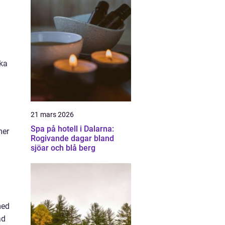
ika
21 mars 2026
Spa på hotell i Dalarna:
mer
Rogivande dagar bland
sjöar och blå berg
med
ad