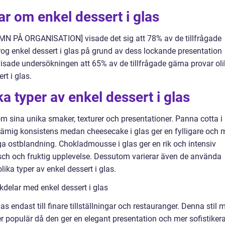
ar om enkel dessert i glas
AMN PÅ ORGANISATION] visade det sig att 78% av de tillfrågade
og enkel dessert i glas på grund av dess lockande presentation
isade undersökningen att 65% av de tillfrågade gärna provar ol
rt i glas.
ka typer av enkel dessert i glas
nom sina unika smaker, texturer och presentationer. Panna cotta i
rämig konsistens medan cheesecake i glas ger en fylligare och 
 ostblandning. Chokladmousse i glas ger en rik och intensiv
sch och fruktig upplevelse. Dessutom varierar även de använda
ika typer av enkel dessert i glas.
delar med enkel dessert i glas
glas endast till finare tillställningar och restauranger. Denna stil 
ltmer populär då den ger en elegant presentation och mer sofistiker