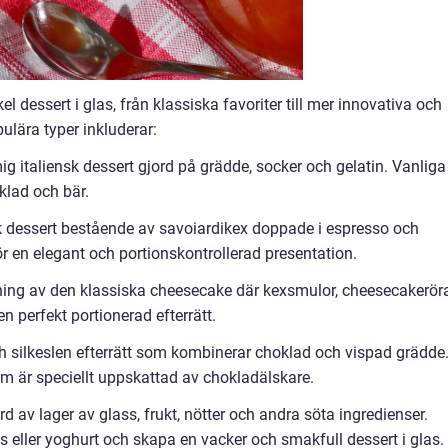
l dessert i glas, från klassiska favoriter till mer innovativa och
lära typer inkluderar:
ig italiensk dessert gjord på grädde, socker och gelatin. Vanliga
klad och bär.
nsk dessert bestående av savoiardikex doppade i espresso och
ör en elegant och portionskontrollerad presentation.
ning av den klassiska cheesecake där kexsmulor, cheesecakerör
en perfekt portionerad efterrätt.
h silkeslen efterrätt som kombinerar choklad och vispad grädde
som är speciellt uppskattad av chokladälskare.
rd av lager av glass, frukt, nötter och andra söta ingredienser.
ss eller yoghurt och skapa en vacker och smakfull dessert i glas.