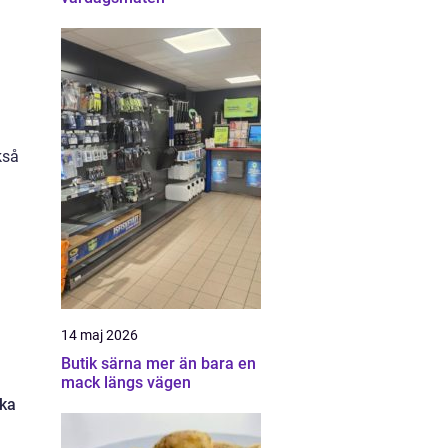
kså
i
14 maj 2026
Butik särna mer än bara en
mack längs vägen
ika