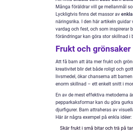
Många föräldrar vill ge mellanmål som 
Lyckligtvis finns det massor av
enkla
näringsrika. I den här artikeln guidar
vardag och fest, och som inspirerar b
förändringar kan göra stor skillnad 
Frukt och grönsaker 
Att få barn att äta mer frukt och gr
kreativitet blir det både roligt och go
livsmedel, ökar chanserna att barnen
enorm skillnad – ett enkelt snitt i mo
En av de mest effektiva metoderna ä
pepparkaksformar kan du göra gurksskiv
djurfigurer. Barn attraheras av visue
Här är några exempel på enkla idéer:
Skär frukt i små bitar och trä på t