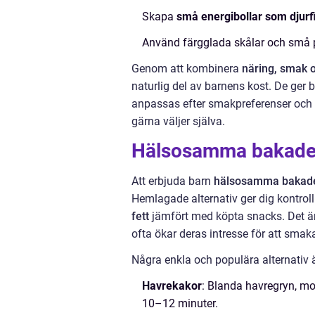
Skapa
små energibollar som djurf
Använd färgglada skålar och små pa
Genom att kombinera
näring, smak o
naturlig del av barnens kost. De ger
anpassas efter smakpreferenser och ål
gärna väljer själva.
Hälsosamma bakade 
Att erbjuda barn
hälsosamma bakad
Hemlagade alternativ ger dig kontroll 
fett
jämfört med köpta snacks. Det är o
ofta ökar deras intresse för att smaka
Några enkla och populära alternativ ä
Havrekakor
: Blanda havregryn, mo
10–12 minuter.