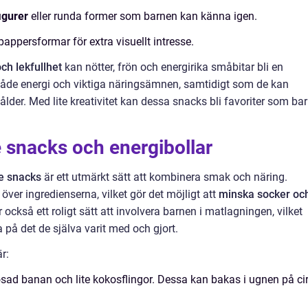
igurer
eller runda former som barnen kan känna igen.
ppersformar för extra visuellt intresse.
ch lekfullhet
kan nötter, frön och energirika småbitar bli en
 både energi och viktiga näringsämnen, samtidigt som de kan
der. Med lite kreativitet kan dessa snacks bli favoriter som ba
snacks och energibollar
e snacks
är ett utmärkt sätt att kombinera smak och näring.
över ingredienserna, vilket gör det möjligt att
minska socker oc
ckså ett roligt sätt att involvera barnen i matlagningen, vilket
 på det de själva varit med och gjort.
r:
sad banan och lite kokosflingor. Dessa kan bakas i ugnen på ci