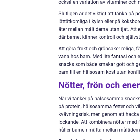
också en variation av vitaminer och m
Slutligen är det viktigt att tänka på
po
lättåtkomliga i kylen eller på köksbord
äter mellan måltiderna utan tjat. Att 
där barnet känner kontroll och självs
Att göra frukt och grönsaker roliga, fä
vana hos barn. Med lite fantasi och e
snacks som både smakar gott och ger 
barn till en hälsosam kost utan konfli
Nötter, frön och ener
När vi tänker på hälsosamma snacks 
på protein, hälsosamma fetter och vi
kvävningsrisk, men genom att hacka
lockande. Att kombinera nötter med f
håller barnen mätta mellan måltidern