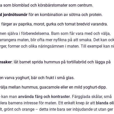
a som blomblad och körsbärstomater som centrum.
ed jordnötssmör
för en kombination av sötma och protein.
färger av paprika, morot, gurka och tomat bredvid varandra.
rnen själva i förberedelserna. Barn som får vara med och välja,
 arrangera maten, blir ofta mer nyfikna på att smaka. Det kan oc
färger, former och olika näringsämnen i maten. Till exempel kan n
nsaker
: låt barnet sprida hummus på tortillabröd och lägga på
nen varva yoghurt, bär och frukt i små glas.
 välja mellan hummus, guacamole eller en mild yoghurt-dipp.
de kan man
använda färg och kontraster
. Färgglada skålar, små
ulera barnens intresse för maten. Ett enkelt knep är att
blanda ol
ult, grönt och orange – detta inte bara ser inbjudande ut utan ger