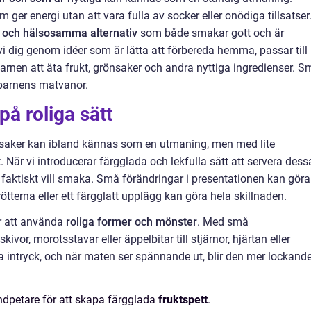
ger energi utan att vara fulla av socker eller onödiga tillsatser
 och hälsosamma alternativ
som både smakar gott och är
 vi dig genom idéer som är lätta att förbereda hemma, passar till
arnen att äta frukt, grönsaker och andra nyttiga ingredienser. S
i barnens matvanor.
på roliga sätt
önsaker kan ibland kännas som en utmaning, men med lite
tt. När vi introducerar färgglada och lekfulla sätt att servera dess
 faktiskt vill smaka. Små förändringar i presentationen kan göra
rötterna eller ett färgglatt upplägg kan göra hela skillnaden.
r att använda
roliga former och mönster
. Med små
or, morotsstavar eller äppelbitar till stjärnor, hjärtan eller
lla intryck, och när maten ser spännande ut, blir den mer lockande
andpetare för att skapa färgglada
fruktspett
.