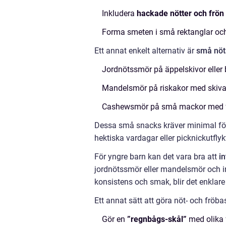
Inkludera
hackade nötter och frön
Forma smeten i små rektanglar och g
Ett annat enkelt alternativ är
små nöt
Jordnötssmör på äppelskivor eller
Mandelsmör på riskakor med skiva
Cashewsmör på små mackor med f
Dessa små snacks kräver minimal förbe
hektiska vardagar eller picknickutflykt
För yngre barn kan det vara bra att
i
jordnötssmör eller mandelsmör och in
konsistens och smak, blir det enklare 
Ett annat sätt att göra nöt- och fr
Gör en
”regnbågs-skål”
med olika f