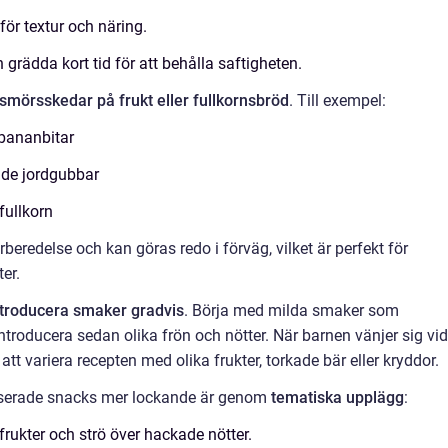
för textur och näring.
rädda kort tid för att behålla saftigheten.
smörsskedar på frukt eller fullkornsbröd
. Till exempel:
 bananbitar
de jordgubbar
ullkorn
redelse och kan göras redo i förväg, vilket är perfekt för
er.
ntroducera smaker gradvis
. Börja med milda smaker som
troducera sedan olika frön och nötter. När barnen vänjer sig vid
att variera recepten med olika frukter, torkade bär eller kryddor.
öbaserade snacks mer lockande är genom
tematiska upplägg
:
rukter och strö över hackade nötter.