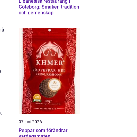
Libanesisk restaurang i
.
Göteborg: Smaker, tradition
och gemenskap
må
a
.
07 juni 2026
Peppar som förändrar
vardagsmaten