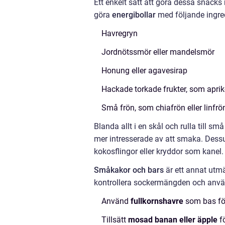
Ett enkelt sätt att göra dessa snacks 
göra
energibollar
med följande ingre
Havregryn
Jordnötssmör eller mandelsmör
Honung eller agavesirap
Hackade torkade frukter, som apriko
Små frön, som chiafrön eller linfrö
Blanda allt i en skål och rulla till små 
mer intresserade av att smaka. Dess
kokosflingor eller kryddor som kanel.
Småkakor och bars
är ett annat utmä
kontrollera sockermängden och använda
Använd
fullkornshavre
som bas för 
Tillsätt
mosad banan eller äpple
fö