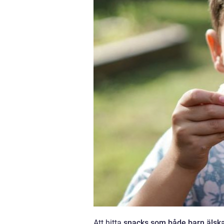
Att hitta
snacks som både barn älska