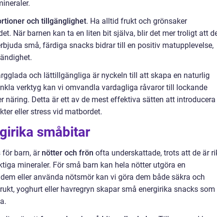
ineraler.
rtioner och tillgänglighet
. Ha alltid frukt och grönsaker
et. När barnen kan ta en liten bit själva, blir det mer troligt att d
erbjuda små, färdiga snacks bidrar till en positiv matupplevelse,
tändighet.
rgglada och lättillgängliga är nyckeln till att skapa en naturlig
nkla verktyg kan vi omvandla vardagliga råvaror till lockande
näring. Detta är ett av de mest effektiva sätten att introducera
kter eller stress vid matbordet.
girika småbitar
för barn, är
nötter och frön
ofta underskattade, trots att de är r
ktiga mineraler. För små barn kan hela nötter utgöra en
 dem eller använda nötsmör kan vi göra dem både säkra och
rukt, yoghurt eller havregryn skapar små energirika snacks som
a.