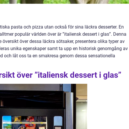
astiska pasta och pizza utan också för sina läckra desserter. En
 alltmer populär världen över är ”italiensk dessert i glas”. Denna
 översikt över dessa läckra sötsaker, presentera olika typer av
ra deras unika egenskaper samt ta upp en historisk genomgång av
ed och låt oss ta en smakresa genom dessa sensationella
ikt över ”italiensk dessert i glas”