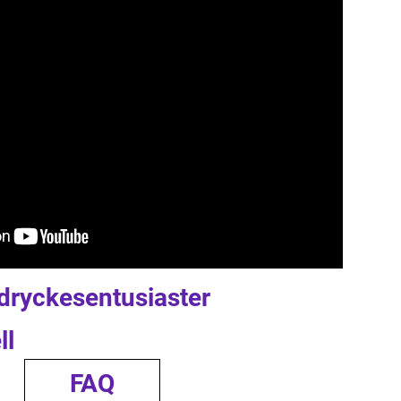
dryckesentusiaster
ll
FAQ