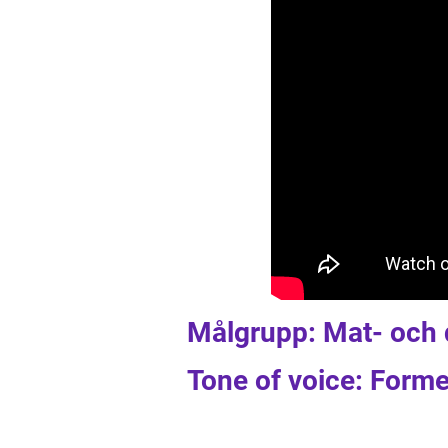
Målgrupp: Mat- och 
Tone of voice: Forme