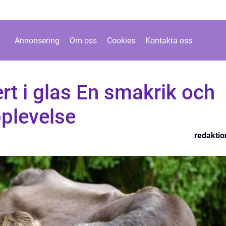
Annonsering
Om oss
Cookies
Kontakta oss
ert i glas En smakrik och
pplevelse
redaktio