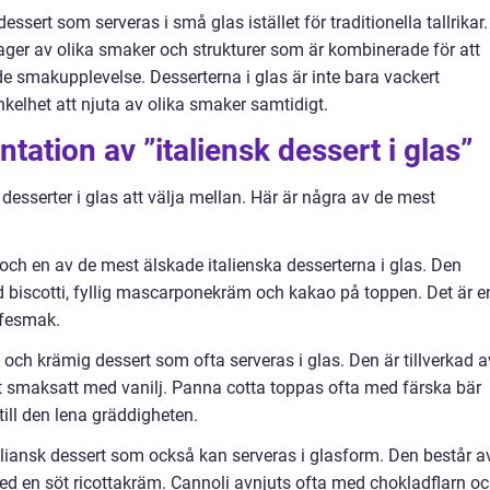
dessert som serveras i små glas istället för traditionella tallrikar.
lager av olika smaker och strukturer som är kombinerade för att
 smakupplevelse. Desserterna i glas är inte bara vackert
nkelhet att njuta av olika smaker samtidigt.
ation av ”italiensk dessert i glas”
a desserter i glas att välja mellan. Här är några av de mest
 och en av de mest älskade italienska desserterna i glas. Den
 biscotti, fyllig mascarponekräm och kakao på toppen. Det är e
ffesmak.
 och krämig dessert som ofta serveras i glas. Den är tillverkad a
st smaksatt med vanilj. Panna cotta toppas ofta med färska bär
 till den lena gräddigheten.
ciliansk dessert som också kan serveras i glasform. Den består a
ed en söt ricottakräm. Cannoli avnjuts ofta med chokladflarn o