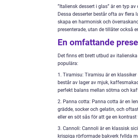
”Italiensk dessert i glas” är en typ av 
Dessa desserter består ofta av flera 
skapa en harmonisk och överraskande
presenterade, utan de tillåter också e
En omfattande present
Det finns ett brett utbud av italiensk
populära:
1. Tiramisu: Tiramisu är en klassiker
består av lager av mjuk, kaffesmakad
perfekt balans mellan sötma och ka
2. Panna cotta: Panna cotta är en len
grädde, socker och gelatin, och ofta
eller en söt sås för att ge en kontrast
3. Cannoli: Cannoli är en klassisk si
krispiga rörformade bakverk fyllda m