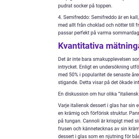
pudrat socker på toppen.
4. Semifreddo: Semifreddo är en kall
med allt från choklad och nötter till
passar perfekt på varma sommardag
Kvantitativa mätninga
Det är inte bara smakupplevelsen som 
intrycket. Enligt en undersökning utfö
med 50% i popularitet de senaste åre
stigande. Detta visar på det ökade in
En diskussion om hur olika ”italiensk 
Varje italiensk dessert i glas har si
en krämig och förförisk struktur. Pa
på tungan. Cannoli är krispigt med si
frusen och kännetecknas av sin krämi
dessert i glas som en njutning för b