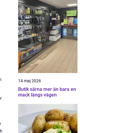
n
14 maj 2026
Butik särna mer än bara en
mack längs vägen
v
v
ch