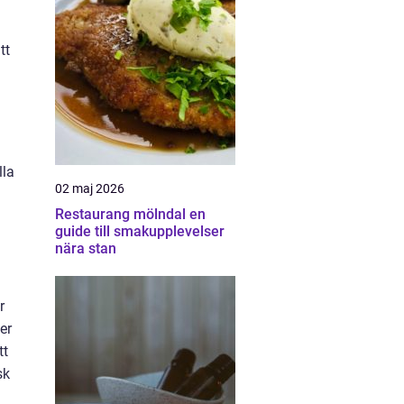
tt
lla
02 maj 2026
Restaurang mölndal en
guide till smakupplevelser
nära stan
r
er
tt
sk