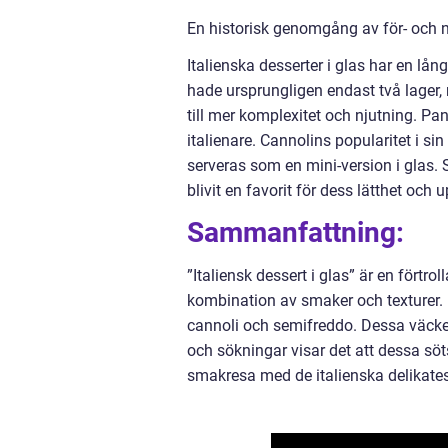
En historisk genomgång av för- och na
Italienska desserter i glas har en lån
hade ursprungligen endast två lager, m
till mer komplexitet och njutning. Pa
italienare. Cannolins popularitet i si
serveras som en mini-version i glas.
blivit en favorit för dess lätthet och
Sammanfattning:
”Italiensk dessert i glas” är en fört
kombination av smaker och texturer. D
cannoli och semifreddo. Dessa väcke
och sökningar visar det att dessa sö
smakresa med de italienska delikatess