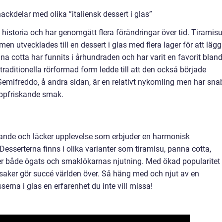
ckdelar med olika ”italiensk dessert i glas”
g historia och har genomgått flera förändringar över tid. Tiramis
en utvecklades till en dessert i glas med flera lager för att läg
nna cotta har funnits i århundraden och har varit en favorit blan
n traditionella rörformad form ledde till att den också började
 Semifreddo, å andra sidan, är en relativt nykomling men har sna
 uppfriskande smak.
rollande och läcker upplevelse som erbjuder en harmonisk
esserterna finns i olika varianter som tiramisu, panna cotta,
r både ögats och smaklökarnas njutning. Med ökad popularitet
tsaker gör succé världen över. Så häng med och njut av en
erna i glas en erfarenhet du inte vill missa!