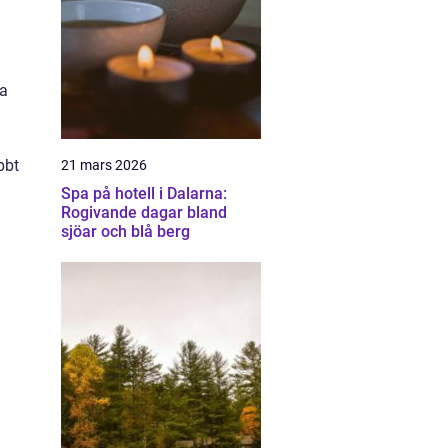
u
ga
d
bbt
21 mars 2026
Spa på hotell i Dalarna:
Rogivande dagar bland
sjöar och blå berg