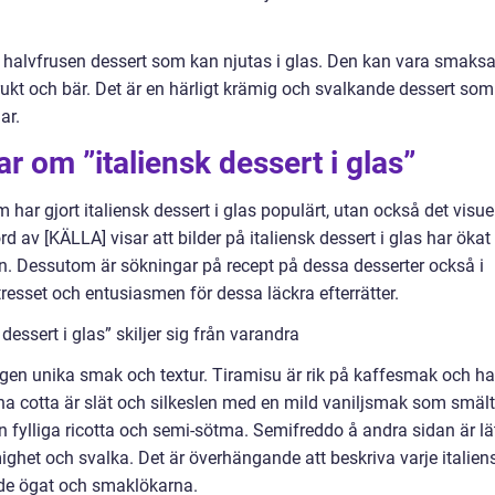
, halvfrusen dessert som kan njutas i glas. Den kan vara smaksa
 frukt och bär. Det är en härligt krämig och svalkande dessert som
ar.
r om ”italiensk dessert i glas”
har gjort italiensk dessert i glas populärt, utan också det visue
rd av [KÄLLA] visar att bilder på italiensk dessert i glas har ökat
n. Dessutom är sökningar på recept på dessa desserter också i
tresset och entusiasmen för dessa läckra efterrätter.
dessert i glas” skiljer sig från varandra
n egen unika smak och textur. Tiramisu är rik på kaffesmak och ha
nna cotta är slät och silkeslen med en mild vaniljsmak som smält
n fylliga ricotta och semi-sötma. Semifreddo å andra sidan är lä
ghet och svalka. Det är överhängande att beskriva varje italien
åde ögat och smaklökarna.