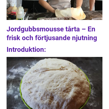
Jordgubbsmousse tårta – En
frisk och förtjusande njutning
Introduktion: