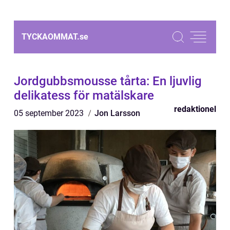
TYCKAOMMAT.
se
Jordgubbsmousse tårta: En ljuvlig
delikatess för matälskare
redaktionel
05 september 2023
Jon Larsson