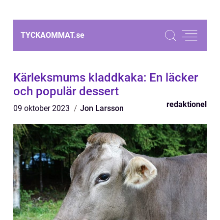
TYCKAOMMAT.
se
Kärleksmums kladdkaka: En läcker
och populär dessert
redaktionel
09 oktober 2023
Jon Larsson