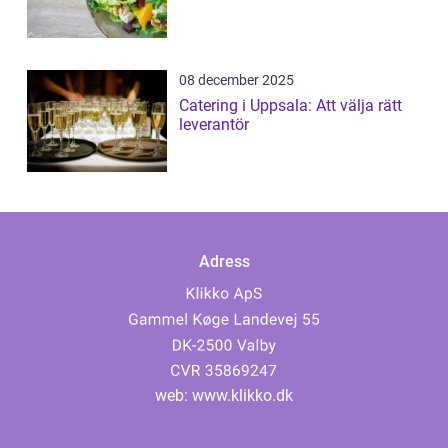
08 december 2025
Catering i Uppsala: Att välja rätt
leverantör
Adress
web:
www.klikko.dk