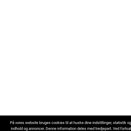
På vores website bruges cookies til at huske dine indstillinger, statistik o
indhold og annoncer. Denne information deles med tredjepart. Ved fortsa