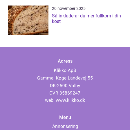
20 november 2025
Så inkluderar du mer fullkorn i din
kost
Adress
web:
www.klikko.dk
Menu
Annonsering