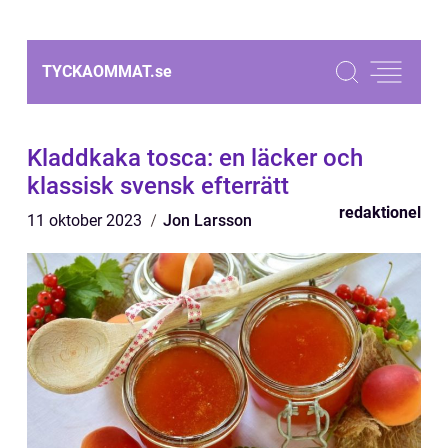
TYCKAOMMAT.
se
Kladdkaka tosca: en läcker och
klassisk svensk efterrätt
redaktionel
11 oktober 2023
Jon Larsson