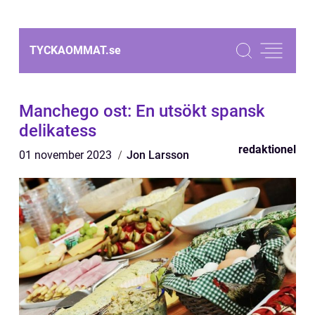
TYCKAOMMAT.
se
Manchego ost: En utsökt spansk
delikatess
redaktionel
01 november 2023
Jon Larsson