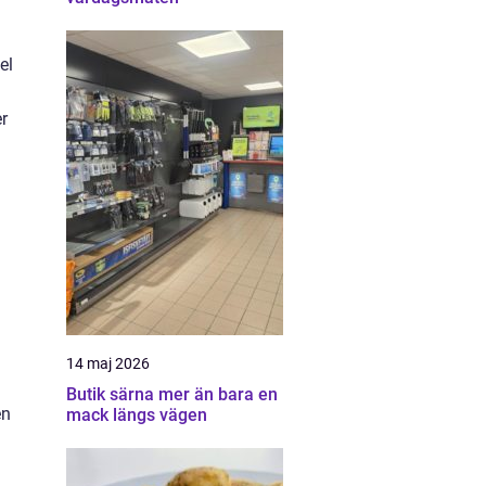
el
er
14 maj 2026
Butik särna mer än bara en
en
mack längs vägen