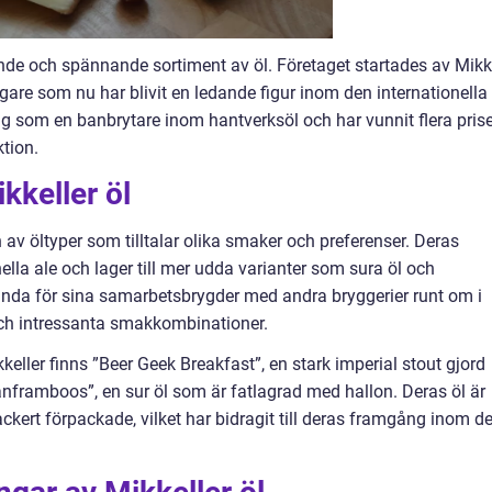
kande och spännande sortiment av öl. Företaget startades av Mikk
are som nu har blivit en ledande figur inom den internationella
 sig som en banbrytare inom hantverksöl och har vunnit flera pris
ktion.
kkeller öl
n av öltyper som tilltalar olika smaker och preferenser. Deras
onella ale och lager till mer udda varianter som sura öl och
ända för sina samarbetsbrygder med andra bryggerier runt om i
a och intressanta smakkombinationer.
eller finns ”Beer Geek Breakfast”, en stark imperial stout gjord
nframboos”, en sur öl som är fatlagrad med hallon. Deras öl är
kert förpackade, vilket har bidragit till deras framgång inom d