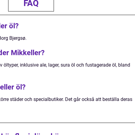
FAQ
er öl?
Borg Bjergsø.
uder Mikkeller?
v öltyper, inklusive ale, lager, sura öl och fustagerade öl, bland
ller öl?
törre städer och specialbutiker. Det går också att beställa deras