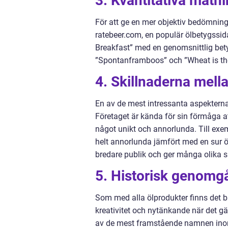
3. Kvantitativa mätni
För att ge en mer objektiv bedömning 
ratebeer.com, en populär ölbetygssida
Breakfast” med en genomsnittlig bety
”Spontanframboos” och ”Wheat is th
4. Skillnaderna mella
En av de mest intressanta aspekterna 
Företaget är kända för sin förmåga a
något unikt och annorlunda. Till exe
helt annorlunda jämfört med en sur öl
bredare publik och ger många olika 
5. Historisk genomg
Som med alla ölprodukter finns det bå
kreativitet och nytänkande när det gäl
av de mest framstående namnen inom h