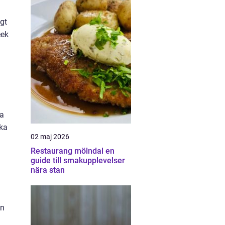
igt
eek
pa
aka
02 maj 2026
Restaurang mölndal en
guide till smakupplevelser
nära stan
en