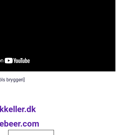
öls bryggeri]
kkeller.dk
tebeer.com