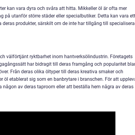
ter kan vara dyra och svåra att hitta. Mikkeller öl är ofta mer
g på utanför större städer eller specialbutiker. Detta kan vara et
 deras produkter, särskilt om de inte har tillgång till specialiser
ch välförtjänt ryktbarhet inom hantverksölindustrin. Företagets
gagångssätt har bidragit till deras framgång och popularitet bl
ver. Från deras olika öltyper till deras kreativa smaker och
r öl etablerat sig som en banbrytare i branschen. För att upplev
a någon av deras taproom eller att beställa hem några av deras