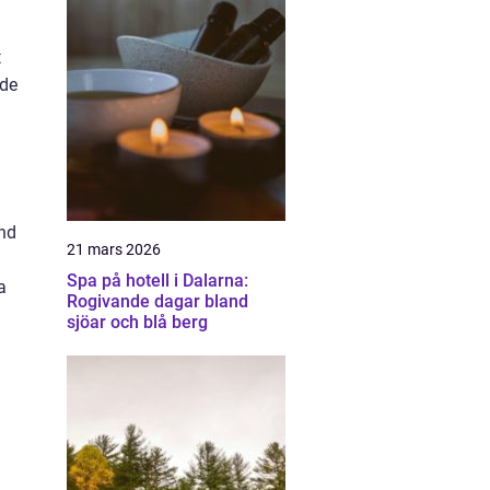
t
ade
and
21 mars 2026
Spa på hotell i Dalarna:
a
Rogivande dagar bland
sjöar och blå berg