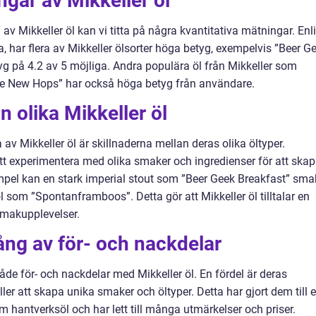
ngar av Mikkeller öl
av Mikkeller öl kan vi titta på några kvantitativa mätningar. Enl
, har flera av Mikkeller ölsorter höga betyg, exempelvis ”Beer G
g på 4.2 av 5 möjliga. Andra populära öl från Mikkeller som
e New Hops” har också höga betyg från användare.
n olika Mikkeller öl
av Mikkeller öl är skillnaderna mellan deras olika öltyper.
tt experimentera med olika smaker och ingredienser för att ska
mpel kan en stark imperial stout som ”Beer Geek Breakfast” sm
 som ”Spontanframboos”. Detta gör att Mikkeller öl tilltalar en
smakupplevelser.
ång av för- och nackdelar
de för- och nackdelar med Mikkeller öl. En fördel är deras
ler att skapa unika smaker och öltyper. Detta har gjort dem till 
antverksöl och har lett till många utmärkelser och priser.