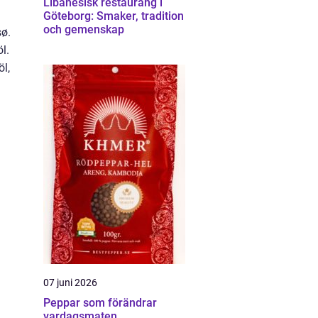
Libanesisk restaurang i
Göteborg: Smaker, tradition
och gemenskap
sø.
l.
öl,
07 juni 2026
Peppar som förändrar
vardagsmaten