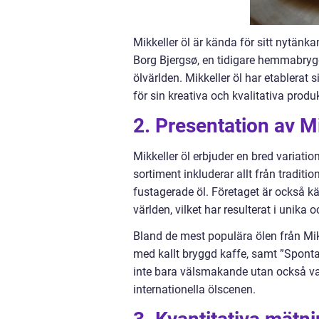
Mikkeller öl är kända för sitt nytän
Borg Bjergsø, en tidigare hemmabrygg
ölvärlden. Mikkeller öl har etablerat
för sin kreativa och kvalitativa produ
2. Presentation av Mi
Mikkeller öl erbjuder en bred variatio
sortiment inkluderar allt från traditi
fustagerade öl. Företaget är också k
världen, vilket har resulterat i unik
Bland de mest populära ölen från Mikk
med kallt bryggd kaffe, samt ”Sponta
inte bara välsmakande utan också vac
internationella ölscenen.