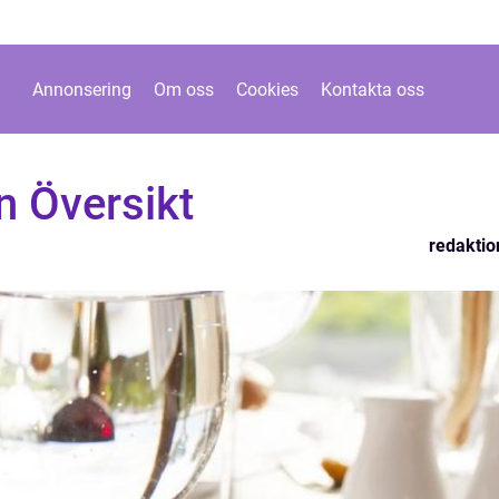
Annonsering
Om oss
Cookies
Kontakta oss
n Översikt
redaktio