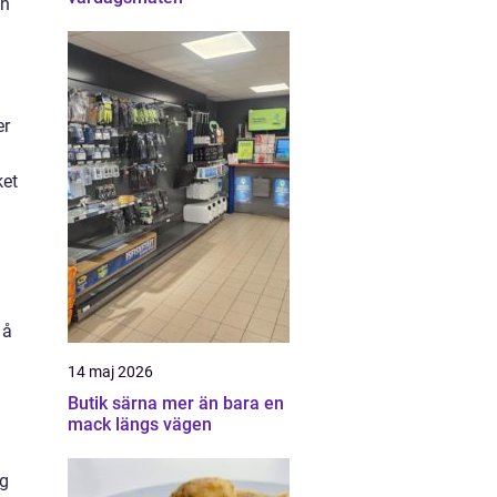
ch
er
ket
 å
14 maj 2026
Butik särna mer än bara en
mack längs vägen
ag