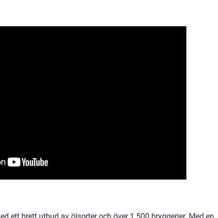
ed ett brett utbud av ölsorter och över 1 500 bryggerier. Med en