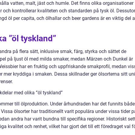
hålla vatten, malt, jäst och humle. Det finns olika organisationer
r och kontrollerar kvaliteten och standarden på tysk öl. Dessut
 öl per capita, och ölhallar och beer gardens är en viktig del 
ka ”öl tyskland”
andra på flera sätt, inklusive smak, färg, styrka och sättet de
mpel på ljust öl med milda smaker, medan Märzen och Dunkel är
eissbier har en fruktig och uppfriskande smakprofil, medan vis
er mer kryddiga i smaken. Dessa skillnader ger ölsorterna sitt un
renser.
delar med olika ”öl tyskland”
kommer till ölproduktion. Under århundraden har det funnits både
Vissa ölsorter har traditionellt varit populära under vissa tider p
dan andra har varit bundna till specifika regioner. Historiskt set
ga kvalitet och renhet, vilket har gjort det till ett föredraget val f