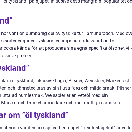
”öl tyskland” på djupet, inklusive dess mångfald, popularitet o
and”
h har varit en oumbärlig del av tysk kultur i århundraden. Med öv
 ölsorter erbjuder Tyskland en imponerande variation för
 är också kända för att producera sina egna specifika ölsorter, vil
de smakprofiler.
yskland”
ulära i Tyskland, inklusive Lager, Pilsner, Weissbier, Märzen och
rten och kännetecknas av sin ljusa färg och milda smak. Pilsner,
er uttalad humlesmak. Weissbier är en veteöl med sin
n Märzen och Dunkel är mörkare och mer maltiga i smaken.
ar om ”öl tyskland”
enterna i världen och själva begreppet ”Reinheitsgebot” är en l