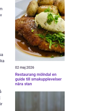
om
av
sa
ika
02 maj 2026
Restaurang mölndal en
guide till smakupplevelser
nära stan
å
t
ör