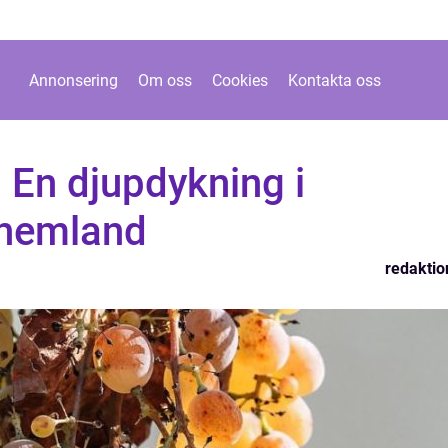
Annonsering
Om oss
Cookies
Kontakta oss
– En djupdykning i
 hemland
redaktio