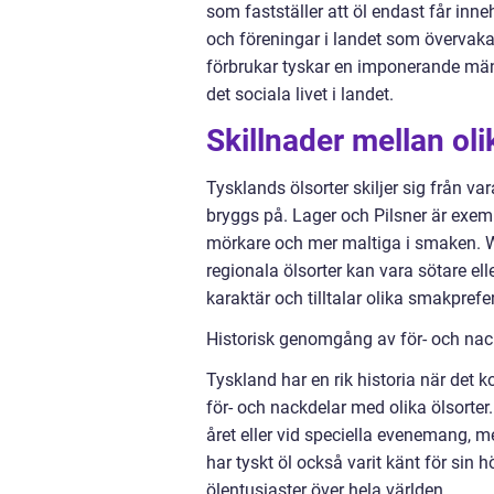
som fastställer att öl endast får inne
och föreningar i landet som övervaka
förbrukar tyskar en imponerande mängd
det sociala livet i landet.
Skillnader mellan oli
Tysklands ölsorter skiljer sig från var
bryggs på. Lager och Pilsner är exe
mörkare och mer maltiga i smaken. W
regionala ölsorter kan vara sötare ell
karaktär och tilltalar olika smakprefe
Historisk genomgång av för- och nack
Tyskland har en rik historia när det 
för- och nackdelar med olika ölsorter. 
året eller vid speciella evenemang, me
har tyskt öl också varit känt för sin hö
ölentusiaster över hela världen.