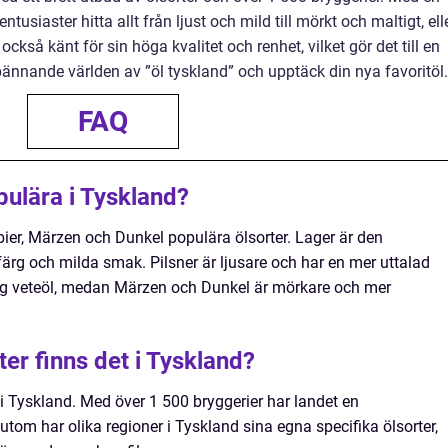
siaster hitta allt från ljust och mild till mörkt och maltigt, ell
också känt för sin höga kvalitet och renhet, vilket gör det till en
ännande världen av ”öl tyskland” och upptäck din nya favoritöl.
FAQ
opulära i Tyskland?
sbier, Märzen och Dunkel populära ölsorter. Lager är den
färg och milda smak. Pilsner är ljusare och har en mer uttalad
ig veteöl, medan Märzen och Dunkel är mörkare och mer
er finns det i Tyskland?
r i Tyskland. Med över 1 500 bryggerier har landet en
tom har olika regioner i Tyskland sina egna specifika ölsorter,