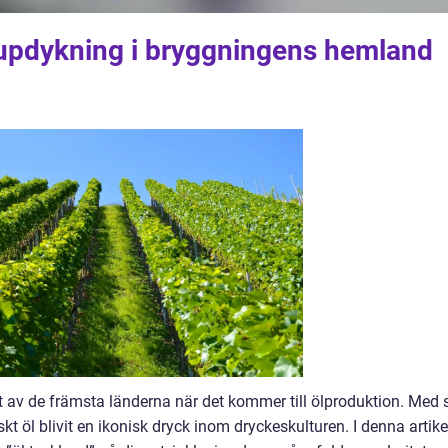
djupdykning i bryggningens hemland
t av de främsta länderna när det kommer till ölproduktion. Med 
skt öl blivit en ikonisk dryck inom dryckeskulturen. I denna artike