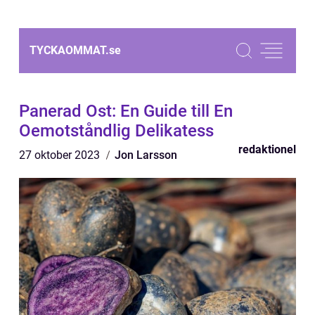
TYCKAOMMAT.
se
Panerad Ost: En Guide till En
Oemotståndlig Delikatess
redaktionel
27 oktober 2023
Jon Larsson