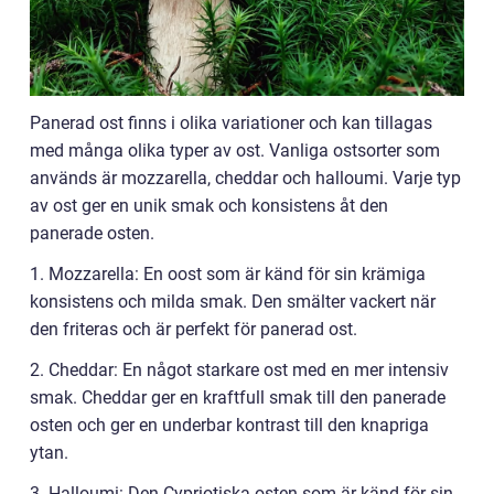
Panerad ost finns i olika variationer och kan tillagas
med många olika typer av ost. Vanliga ostsorter som
används är mozzarella, cheddar och halloumi. Varje typ
av ost ger en unik smak och konsistens åt den
panerade osten.
1. Mozzarella: En oost som är känd för sin krämiga
konsistens och milda smak. Den smälter vackert när
den friteras och är perfekt för panerad ost.
2. Cheddar: En något starkare ost med en mer intensiv
smak. Cheddar ger en kraftfull smak till den panerade
osten och ger en underbar kontrast till den knapriga
ytan.
3. Halloumi: Den Cypriotiska osten som är känd för sin