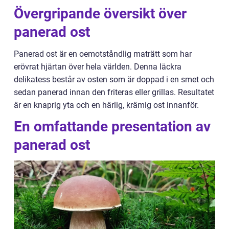
Övergripande översikt över
panerad ost
Panerad ost är en oemotståndlig maträtt som har
erövrat hjärtan över hela världen. Denna läckra
delikatess består av osten som är doppad i en smet och
sedan panerad innan den friteras eller grillas. Resultatet
är en knaprig yta och en härlig, krämig ost innanför.
En omfattande presentation av
panerad ost