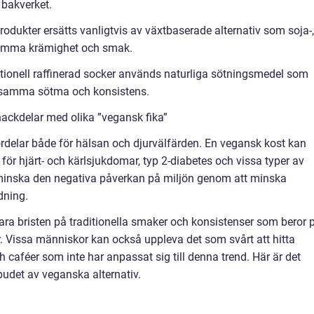
 bakverket.
rodukter ersätts vanligtvis av växtbaserade alternativ som soja-,
 samma krämighet och smak.
raditionell raffinerad socker används naturliga sötningsmedel som
nå samma sötma och konsistens.
ackdelar med olika ”vegansk fika”
fördelar både för hälsan och djurvälfärden. En vegansk kost kan
 för hjärt- och kärlsjukdomar, typ 2-diabetes och vissa typer av
t minska den negativa påverkan på miljön genom att minska
dning.
ra bristen på traditionella smaker och konsistenser som beror 
. Vissa människor kan också uppleva det som svårt att hitta
h caféer som inte har anpassat sig till denna trend. Här är det
budet av veganska alternativ.