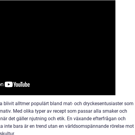
 blivit alltmer populärt bland mat- och dryckesentusiaster som
nativ. Med olika typer av recept som passar alla smaker och
när det gäller njutning och etik. En växande efterfrågan och
ika inte bara är en trend utan en världsomspännande rörelse mot
kultur.