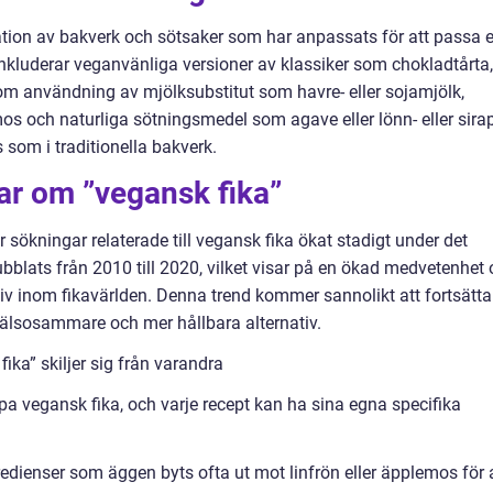
ation av bakverk och sötsaker som har anpassats för att passa 
 inkluderar veganvänliga versioner av klassiker som chokladtårta,
om användning av mjölksubstitut som havre- eller sojamjölk,
os och naturliga sötningsmedel som agave eller lönn- eller sirap
om i traditionella bakverk.
ar om ”vegansk fika”
r sökningar relaterade till vegansk fika ökat stadigt under det
ubblats från 2010 till 2020, vilket visar på en ökad medvetenhet
iv inom fikavärlden. Denna trend kommer sannolikt att fortsätta
hälsosammare och mer hållbara alternativ.
ika” skiljer sig från varandra
pa vegansk fika, och varje recept kan ha sina egna specifika
gredienser som äggen byts ofta ut mot linfrön eller äpplemos för 