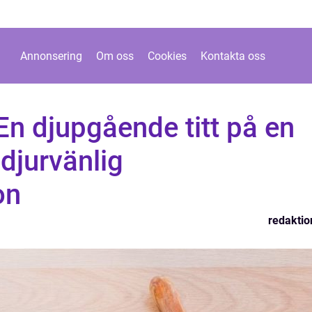
Annonsering
Om oss
Cookies
Kontakta oss
En djupgående titt på en
djurvänlig
on
redaktio