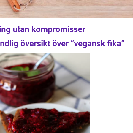
ning utan kompromisser
ndlig översikt över ”vegansk fika”