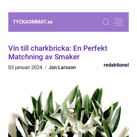
TYCKAOMMAT.
se
Vin till charkbricka: En Perfekt
Matchning av Smaker
redaktionel
03 januari 2024
Jon Larsson